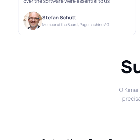
over the software were essential to us
Stefan Schütt
Member of the Board , Pagemachine AG
Su
O Kimai
precis