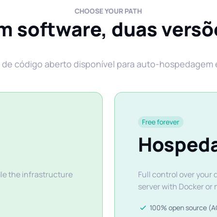
CHOOSE YOUR PATH
m software, duas versõ
e de código aberto disponível para auto-hospedage
Free forever
Hospeda
e the infrastructure
Full control over your
server with Docker or 
100% open source (A