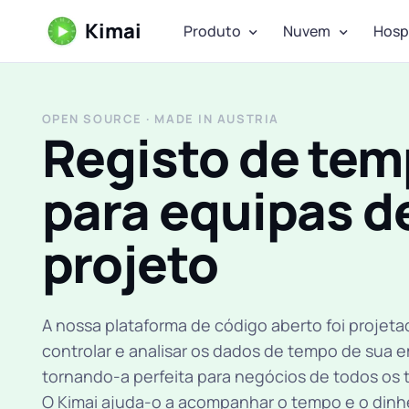
Kimai
Produto
Nuvem
Hosp
OPEN SOURCE · MADE IN AUSTRIA
Registo de te
para equipas d
projeto
A nossa plataforma de código aberto foi projeta
controlar e analisar os dados de tempo de sua 
tornando-a perfeita para negócios de todos os
O Kimai ajuda-o a acompanhar o tempo e o dinhe