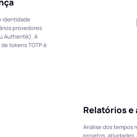
nça
e identidade
ários provedores
 Authentik). A
o de tokens TOTP é
Relatórios e 
Análise dos tempos re
projetos, atividades