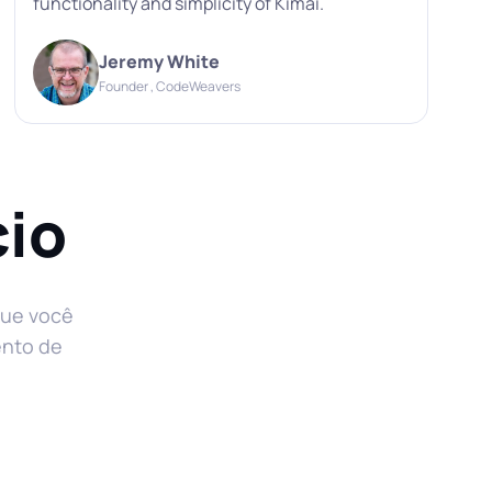
functionality and simplicity of Kimai.
Jeremy White
Founder , CodeWeavers
cio
que você
ento de