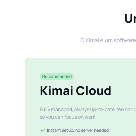
U
O Kimai é um softwar
Recommended
Kimai Cloud
Fully managed, always up-to-date. We handl
so you can focus on work.
Instant setup, no server needed