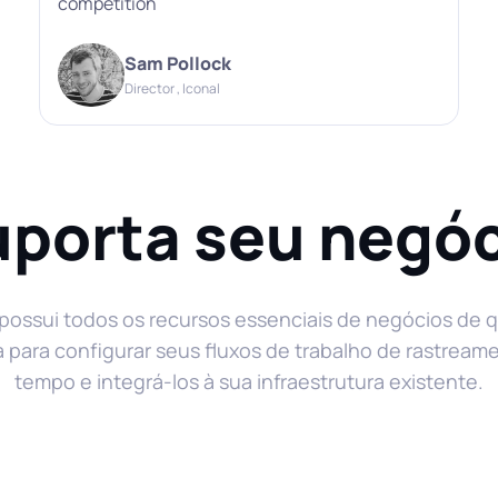
competition
Sam Pollock
Director , Iconal
porta seu negó
 possui todos os recursos essenciais de negócios de 
a para configurar seus fluxos de trabalho de rastream
tempo e integrá-los à sua infraestrutura existente.