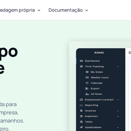
edagem própria
Documentação
mpo
e
da para
empresa,
 tamanhos.
iro.