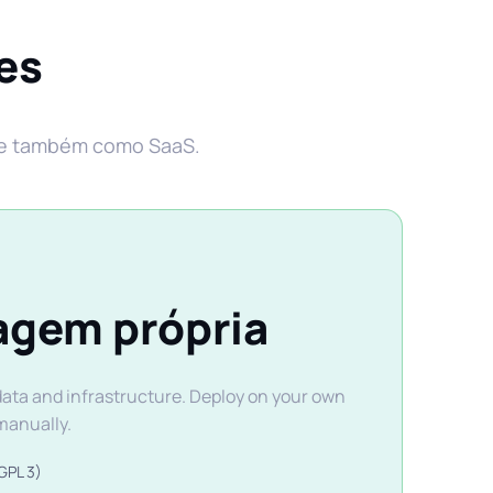
es
m e também como SaaS.
gem própria
 data and infrastructure. Deploy on your own
manually.
GPL 3)