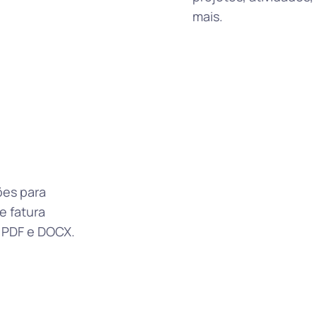
mais.
ões para
 fatura
o PDF e DOCX.