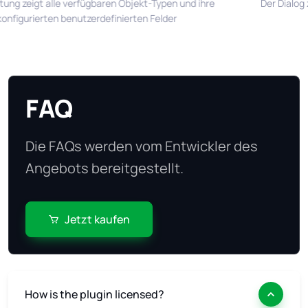
tung zeigt alle verfügbaren Objekt-Typen und ihre
Der Dialog 
onfigurierten benutzerdefinierten Felder
FAQ
Die FAQs werden vom Entwickler des
Angebots bereitgestellt.
Jetzt kaufen
How is the plugin licensed?