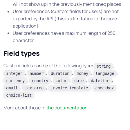
will not show up in the previously mentioned places
User preferences (custom fields for users) are not
exported by the API (this is a limitation in the core
application)
User preferences have a maximum length of 250
character
Field types
Custom fields can be of the following type:
,
string
,
,
,
,
,
integer
number
duration
money
language
,
,
,
,
,
currency
country
color
date
datetime
,
,
,
,
email
textarea
invoice template
checkbox
choice-list
More about those
in the documentation
.