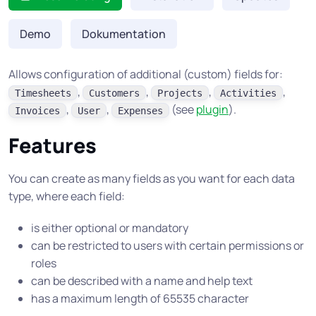
Demo
Dokumentation
Allows configuration of additional (custom) fields for:
,
,
,
,
Timesheets
Customers
Projects
Activities
,
,
(see
plugin
).
Invoices
User
Expenses
Features
You can create as many fields as you want for each data
type, where each field:
is either optional or mandatory
can be restricted to users with certain permissions or
roles
can be described with a name and help text
has a maximum length of 65535 character