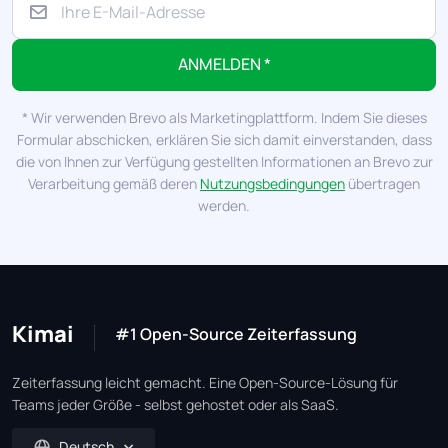
ANMELDEN *
* Wir verwenden Brevo als Marketingplattform. Indem Sie dieses
Formular abschicken, erklären Sie sich damit einverstanden, dass
die von Ihnen zur Verfügung gestellten Informationen an Brevo zur
Verarbeitung gemäß deren
Nutzungsbedingungen
übertragen
werden.
Kimai
#1 Open-Source Zeiterfassung
Zeiterfassung leicht gemacht. Eine Open-Source-Lösung für
Teams jeder Größe - selbst gehostet oder als SaaS.
Deutsch