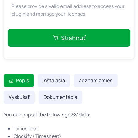
Please provide a valid email address to access your
plugin and manage your licenses.
Stiahnuť
Popis
Inštalácia
Zoznam zmien
Vyskúšať
Dokumentácia
You can import the following CSV data:
Timesheet
Clockify (Timesheet)