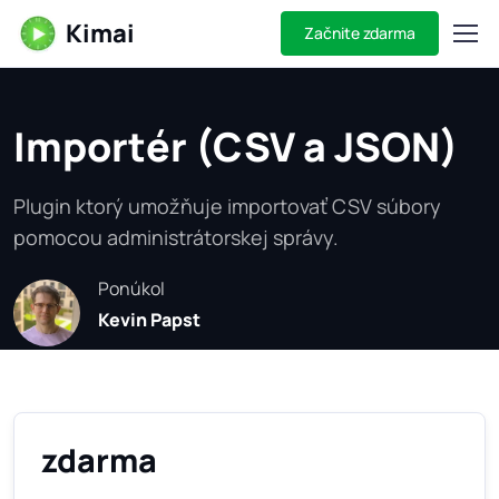
Kimai
Začnite zdarma
Importér (CSV a JSON)
Plugin ktorý umožňuje importovať CSV súbory
pomocou administrátorskej správy.
Ponúkol
Kevin Papst
zdarma