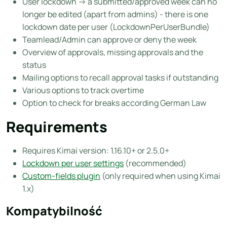
User lockdown -> a submitted/approved week can no
longer be edited (apart from admins) - there is one
lockdown date per user (LockdownPerUserBundle)
Teamlead/Admin can approve or deny the week
Overview of approvals, missing approvals and the
status
Mailing options to recall approval tasks if outstanding
Various options to track overtime
Option to check for breaks according German Law
Requirements
Requires Kimai version: 1.16.10+ or 2.5.0+
Lockdown per user settings
(recommended)
Custom-fields plugin
(only required when using Kimai
1.x)
Kompatybilność