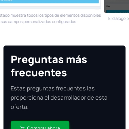
stado muestra todos los tipos de elementos disponibles
El diálogo p
sus campos personalizados configurados
Preguntas más
frecuentes
Estas preguntas frecuentes las
proporciona el desarrollador de esta
oferta.
Comprar ahora