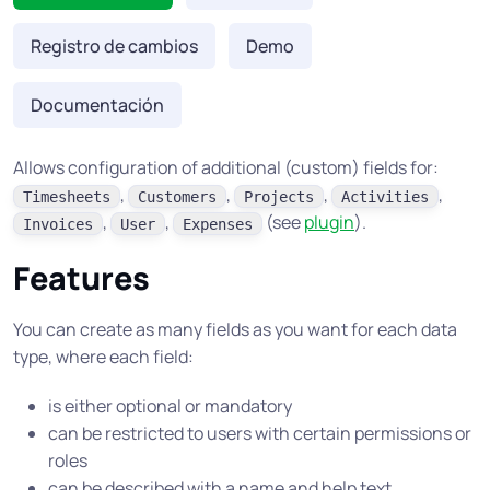
Registro de cambios
Demo
Documentación
Allows configuration of additional (custom) fields for:
,
,
,
,
Timesheets
Customers
Projects
Activities
,
,
(see
plugin
).
Invoices
User
Expenses
Features
You can create as many fields as you want for each data
type, where each field:
is either optional or mandatory
can be restricted to users with certain permissions or
roles
can be described with a name and help text