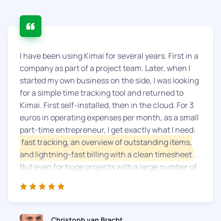
I have been using Kimai for several years. First in a
company as part of a project team. Later, when I
started my own business on the side, I was looking
for a simple time tracking tool and returned to
Kimai. First self-installed, then in the cloud. For 3
euros in operating expenses per month, as a small
part-time entrepreneur, I get exactly what I need:
fast tracking, an overview of outstanding items,
and lightning-fast billing with a clean timesheet
.
But even for huge projects with a large number of
people, it remains clear, comprehensible, and easy
for everyone to use. And the support, in the person
of Kevin, responds quickly and comprehensively to
everything you need. Many thanks for that!
Christoph van Bracht