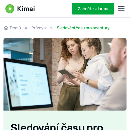
Kimai
Začněte zdarma
Domů
Průmysl
Sledování času pro agentury
Sledování času pro