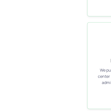
We put
center 
admin