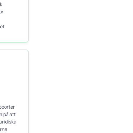
k
ör
et
pporter
a på att
uridiska
erna