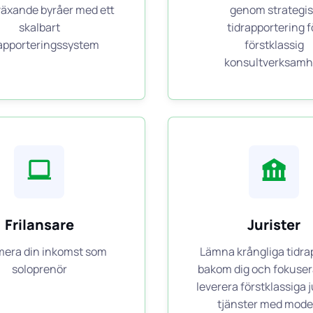
äxande byråer med ett
genom strategis
skalbart
tidrapportering f
rapporteringssystem
förstklassig
konsultverksamh
Frilansare
Jurister
era din inkomst som
Lämna krångliga tidra
soloprenör
bakom dig och fokuser
leverera förstklassiga j
tjänster med mod