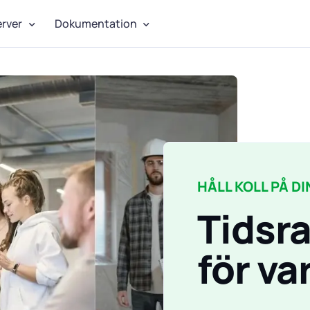
erver
Dokumentation
HÅLL KOLL PÅ D
Tidsr
för va