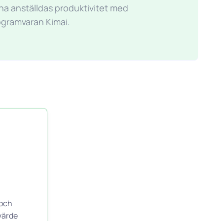
ina anställdas produktivitet med
ogramvaran Kimai.
och
värde