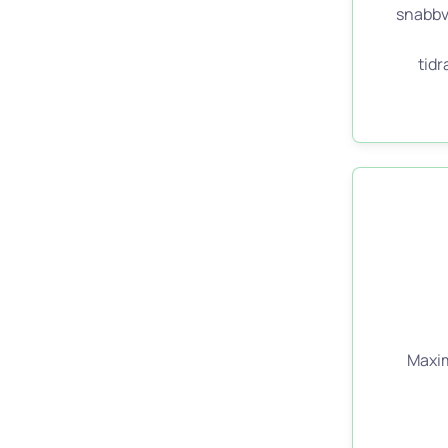
snabbv
tid
Maxim