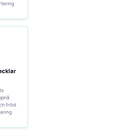
rtering
cklar
ts
uppnå
h fritid
tering