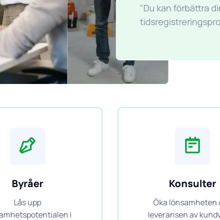
"Du kan förbättra d
tidsregistreringspr
Byråer
Konsulter
Lås upp
Öka lönsamheten 
amhetspotentialen i
leveransen av kund