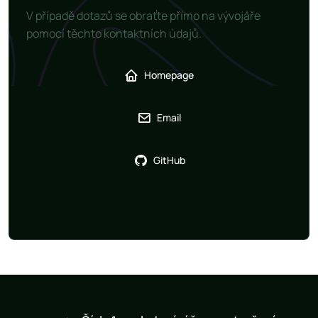
V případě dotazů se obraťte přímo na vývojáře
pomocí těchto kontaktních údajů.
Homepage
Email
GitHub