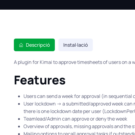
Descripció
Instal·lació
A plugin for Kimai to approve timesheets of users on a w
Features
Users can send a week for approval (in sequential 
User lockdown -> a submitted/approved week can no
there is one lockdown date per user (LockdownPe
Teamlead/Admin can approve or deny the week
Overview of approvals, missing approvals and the s
Mailing options to recall approval tasks if outstand