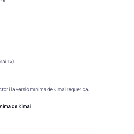
ai 1.x)
or i la versió mínima de Kimai requerida.
ínima de Kimai