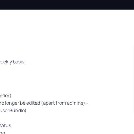
eekly basis.
order)
 longer be edited (apart from admins) -
rUserBundle)
tatus
ing