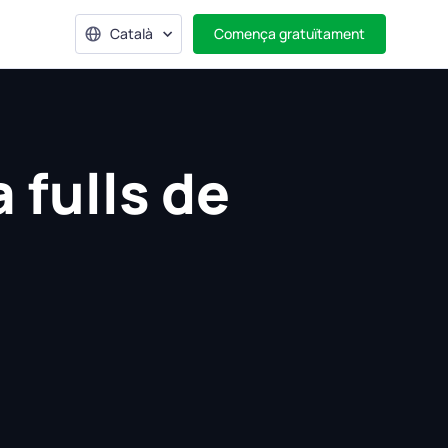
Català
Comença gratuïtament
 fulls de