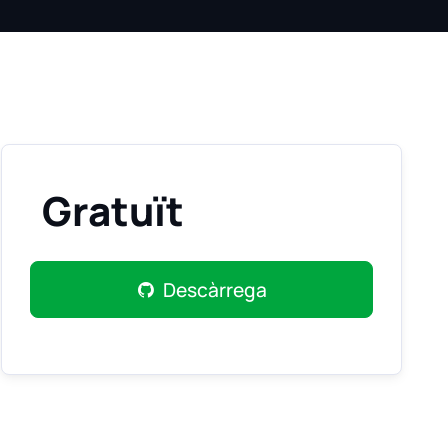
Gratuït
Descàrrega