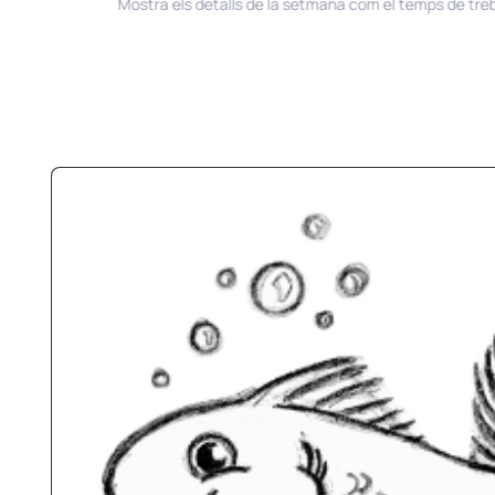
Mostra els detalls de la setmana com el temps de treball, 