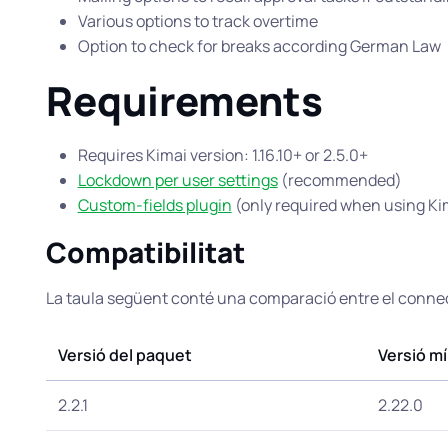
Various options to track overtime
Option to check for breaks according German Law
Requirements
Requires Kimai version: 1.16.10+ or 2.5.0+
Lockdown per user settings
(recommended)
Custom-fields plugin
(only required when using Kim
Compatibilitat
La taula següent conté una comparació entre el connect
Versió del paquet
Versió m
2.2.1
2.22.0