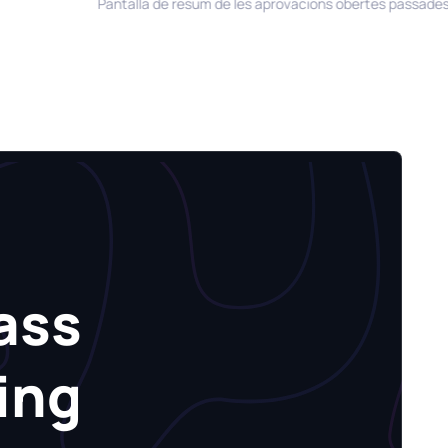
Pantalla de resum de les aprovacions obertes passades dels 
ass
ing