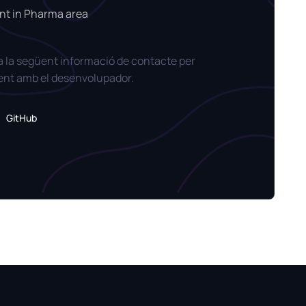
nt in Pharma area
za la següent informació de contacte per
ent amb el desenvolupador.
GitHub