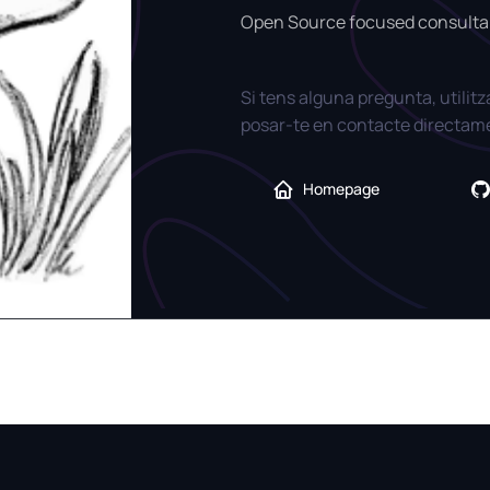
Open Source focused consulta
Si tens alguna pregunta, utilit
posar-te en contacte directam
Homepage