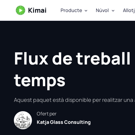
Kimai
Producte
Núvol
Allot
Flux de treball
temps
Aquest paquet està disponible per realitzar una 
Ofert per
Katja Glass Consulting