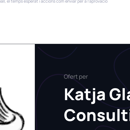
el temps esperat i accions com enviar per a l'aprovació
Ofert per
Katja Gl
Consult