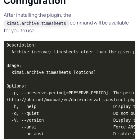
Configuration
After installing the plugin, the
command will be available
kimai:archive:timesheets
for you to use.
Description:

  Archive (remove) timesheets older than the given pre
Usage:

  kimai:archive:timesheets [options]

Options:

  -p, --preserve-period[=PRESERVE-PERIOD]  The period
(http://php.net/manual/en/dateinterval.construct.php#
  -h, --help                               Display thi
  -q, --quiet                              Do not outp
  -V, --version                            Display thi
      --ansi                               Force ANSI 
      --no-ansi                            Disable ANS