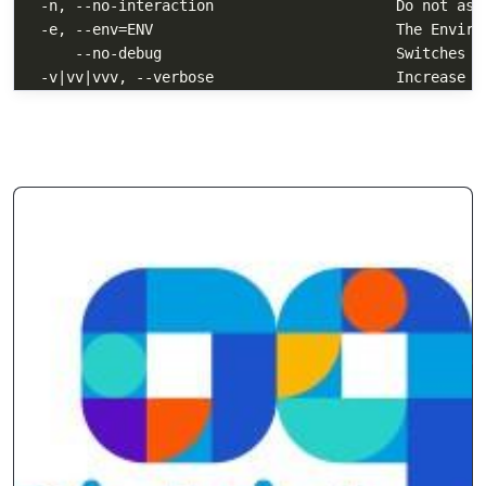
  -n, --no-interaction                     Do not ask 
  -e, --env=ENV                            The Environ
      --no-debug                           Switches of