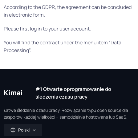
According to the GDPR, the agreement can be concluded
in electronic form.
Please first log in to your user account.
You will find the contract under the menu item “Data
Processing”.
#1 Otwarte oprogramowanie do
Kimai
śledzenia czasu pracy
Łatwe śledzenie czasu pracy. Rozwiązanie typu open source dla
zespołów każdej wielkości – samodzielnie hostowane lub SaaS.
Polski