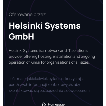
Oferowane przez
Helsinki Systems
GmbH
Helsinki Systems is a network and IT solutions
provider offering hosting, installation and ongoing
operation of Kimai for organisations of all sizes.
Jeśli masz jakiekolwiek pytania, skorzystaj z
poniższych informacji kontaktowych, aby
skontaktować się bezpośrednio z deweloperem.
Homepage