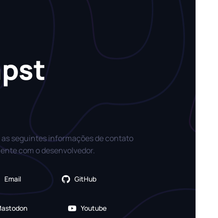
apst
 as seguintes informações de contato
mente com o desenvolvedor.
Email
GitHub
astodon
Youtube