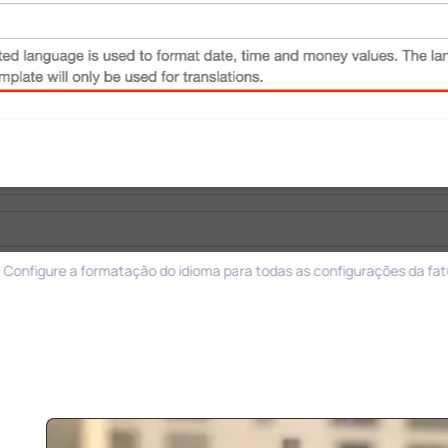
 a formatação do idioma para todas as configurações da fatura