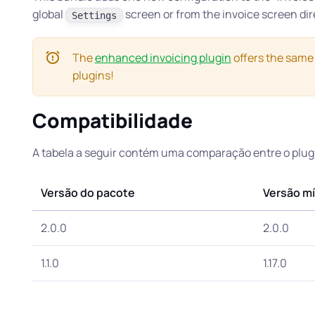
global
screen or from the invoice screen dire
Settings
The
enhanced invoicing plugin
offers the same
plugins!
Compatibilidade
A tabela a seguir contém uma comparação entre o plug-i
Versão do pacote
Versão mí
2.0.0
2.0.0
1.1.0
1.17.0